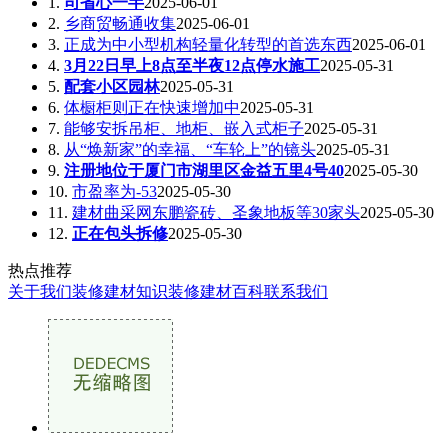
1.
司省心一半
2025-06-01
2.
乡商贸畅通收集
2025-06-01
3.
正成为中小型机构轻量化转型的首选东西
2025-06-01
4.
3月22日早上8点至半夜12点停水施工
2025-05-31
5.
配套小区园林
2025-05-31
6.
体橱柜则正在快速增加中
2025-05-31
7.
能够安拆吊柜、地柜、嵌入式柜子
2025-05-31
8.
从“焕新家”的幸福、“车轮上”的镜头
2025-05-31
9.
注册地位于厦门市湖里区金益五里4号40
2025-05-30
10.
市盈率为-53
2025-05-30
11.
建材曲采网东鹏瓷砖、圣象地板等30家头
2025-05-30
12.
正在包头拆修
2025-05-30
热点推荐
关于我们
装修建材知识
装修建材百科
联系我们