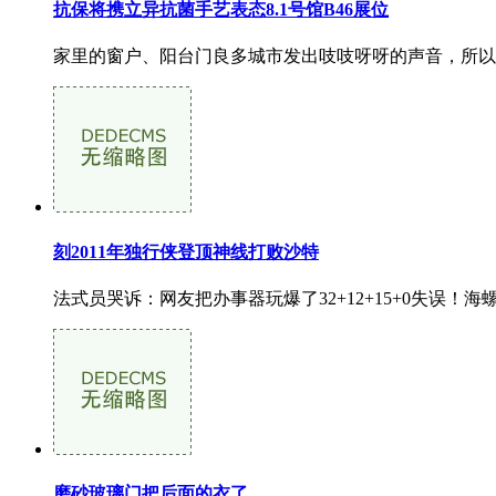
抗保将携立异抗菌手艺表态8.1号馆B46展位
家里的窗户、阳台门良多城市发出吱吱呀呀的声音，所以正在起风
刻2011年独行侠登顶神线打败沙特
法式员哭诉：网友把办事器玩爆了32+12+15+0失误！
磨砂玻璃门把后面的衣了