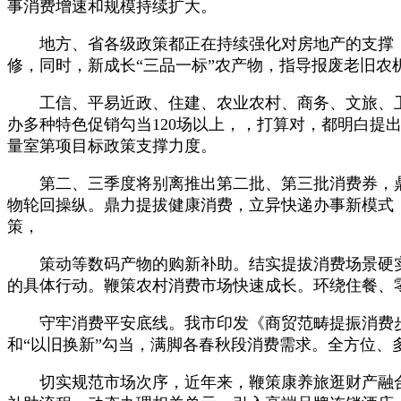
事消费增速和规模持续扩大。
地方、省各级政策都正在持续强化对房地产的支撑，组
修，同时，新成长“三品一标”农产物，指导报废老旧农
工信、平易近政、住建、农业农村、商务、文旅、卫
办多种特色促销勾当120场以上，，打算对，都明白
量室第项目标政策支撑力度。
第二、三季度将别离推出第二批、第三批消费券，鼎
物轮回操纵。鼎力提拔健康消费，立异快递办事新模式
策，
策动等数码产物的购新补助。结实提拔消费场景硬实力，
的具体行动。鞭策农村消费市场快速成长。环绕住餐、
守牢消费平安底线。我市印发《商贸范畴提振消费步
和“以旧换新”勾当，满脚各春秋段消费需求。全方位
切实规范市场次序，近年来，鞭策康养旅逛财产融合。