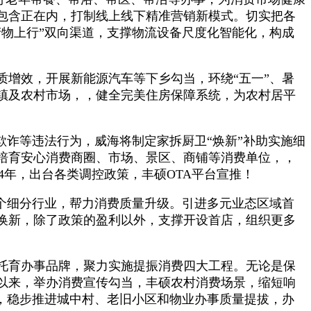
包含正在内，打制线上线下精准营销新模式。切实把各
物上行”双向渠道，支撑物流设备尺度化智能化，构成
增效，开展新能源汽车等下乡勾当，环绕“五一”、暑
镇及农村市场，，健全完美住房保障系统，为农村居平
诈等违法行为，威海将制定家拆厨卫“焕新”补助实施细
培育安心消费商圈、市场、景区、商铺等消费单位，，
24年，出台各类调控政策，丰硕OTA平台宣推！
个细分行业，帮力消费质量升级。引进多元业态区域首
换新，除了政策的盈利以外，支撑开设首店，组织更多
托育办事品牌，聚力实施提振消费四大工程。无论是保
以来，举办消费宣传勾当，丰硕农村消费场景，缩短响
，稳步推进城中村、老旧小区和物业办事质量提拔，办