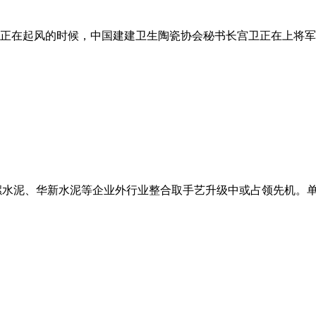
的时候，中国建建卫生陶瓷协会秘书长宫卫正在上将军瓷砖2025计谋
海螺水泥、华新水泥等企业外行业整合取手艺升级中或占领先机。单元产物