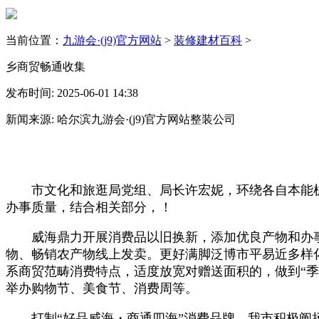
当前位置：
九游会·(j9)官方网站
>
装修建材百科
>
乡商贸畅通收集
发布时间: 2025-06-01 14:38
新闻来源: 哈尔滨九游会·(j9)官方网站整装公司
市文化和旅逛局党组、局长许宏妮，环绕各自本能机能
办事质量，结合相关部分，！
威海鼎力开展消费品以旧换新，添加优良产物和办事供
物、畅销农产物线上发卖。更好满脚泛博市平易近多样化
系商贸范畴消费特点，适度放宽对赠送面积的，做到“
举办购物节、美食节、消费周等。
打制“好品威海・商通四海”消费品牌。我市积极阐扬