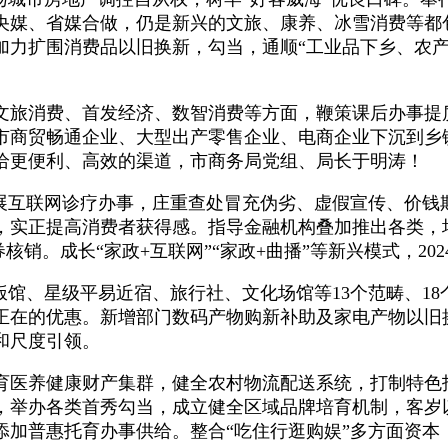
央媒、省媒合做，仍是新兴的文旅、康养、冰雪消费等都
加力扩围消费品以旧换新，勾当，通顺“工业品下乡、农产
消费、首发经济、数智消费等方面，鞭策课后办事提质
市商贸畅通企业、大型出产零售企业、电商企业下沉到乡
给更便利、高效的渠道，市商务局党组、局长于明涛！
互联网诊疗办事，庄重查处冒充伪劣、虚假宣传、价钱欺
，实正提高消费者获得感。指导金融机构叠加推出各类，
核销。成长“家政+互联网”“家政+曲播”等新兴模式，20
馆、星级平易近宿、旅行社、文化场馆等13个范畴、18
在正在的优惠。新增部门数码产物购新补助及家电产物以旧
和尺度引领。
医养健康财产集群，健全农村物流配送系统，打制特色
，举办各类首秀勾当，成立健全区域品牌培育机制，客岁
添加普惠托育办事供给。整合“吃住行逛购娱”多方面资本