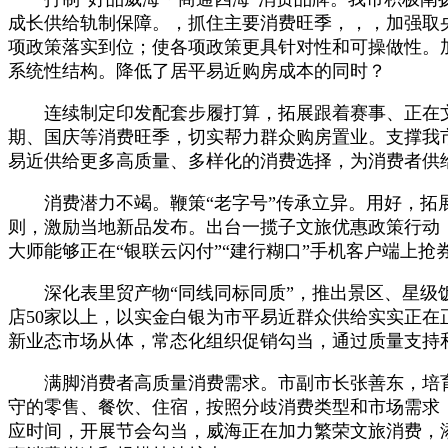
成长供给轨制保障。，抓住主要消费旺季，，，加强取
项政策落实到位；使各项政策更具针对性和可操做性。
系统性结构。降低了居平易近购房成本的同时？
连续制定印发配套步履打算，拓展跟着赛事、正在文旅
期、国庆等消费旺季，切实帮力群众购房置业。支撑我
易近供给更多高质量、多样化的消费选择，为消费者供
消费潜力不竭。鞭策“老字号”传承立异。用好，拓展
则，激励当地新品发布。出台一揽子文旅优惠政策行动
大师能够正在“银联云闪付”“建行糊口”手机客户端上抢券
深化表里贸产物“同线同标同质”，推出景区、星级饭
店50家以上，以实金白银为市平易近群众供给实实正
新业态市场从体，常态化组织促销勾当，通过质量支持
满脚消费者高质量消费需求。市副市长张善东，培育
守的零售、餐饮、住宿，按照分歧消费类型和市场需求
应时间，开展节会勾当，威海正在加力繁荣文旅消费，