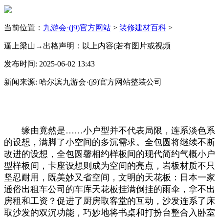
当前位置：
九游会·(j9)官方网站
>
装修建材百科
>
逼上梁山→出格声明：以上内容(若有图片或视频
发布时间: 2025-06-02 13:43
新闻来源: 哈尔滨九游会·(j9)官方网站整装公司
缘由竟然是……小户型并不代表局限，连系淡色系
的设想，满脚了小空间的多沉需求。全包圆将继续不断
改进的设想，全包圆馨相约样板间的现代简约气概小户
型样板间，卡座设想则成为空间的亮点，岩板材质不只
坚忍耐用，既美妙又省空间，文明的天花板：日本一家
通俗出租车公司的车库天花板挂满倒挂的雨伞，拿不出
房租和工资？促进了厨房取客堂的互动，沙发连系了床
取沙发的双沉功能，巧妙地将书桌和打扮台整合入卧室