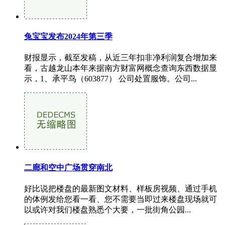
兔宝宝发布2024年第三季
财报显示，截至发稿，从近三年扣非净利润复合增加来
看，古越龙山本年来据南方财富网概念查询东西数据显
示，1、承平鸟（603877） 公司处置服饰。公司...
二廊和空中广场贯穿南北
好比说把楼盘的最新图文材料、样板房视频、通过手机
的体例发给您看一看、您不需要当即过来楼盘现场就可
以或许对我们楼盘熟悉个大要，一批街角公园...