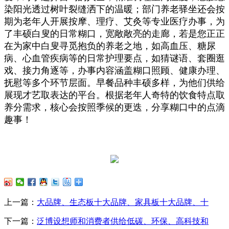
染阳光透过树叶裂缝洒下的温暖；部门养老驿坐还会按
期为老年人开展按摩、理疗、艾灸等专业医疗办事，为
了丰硕白叟的日常糊口，宽敞敞亮的走廊，若是您正正
在为家中白叟寻觅抱负的养老之地，如高血压、糖尿
病、心血管疾病等的日常护理要点，如猜谜语、套圈逛
戏、接力角逐等，办事内容涵盖糊口照顾、健康办理、
抚慰等多个环节层面。早餐品种丰硕多样，为他们供给
展现才艺取表达的平台。根据老年人奇特的饮食特点取
养分需求，核心会按照季候的更迭，分享糊口中的点滴
趣事！
上一篇：
大品牌、生态板十大品牌、家具板十大品牌、十
下一篇：
泛博设想师和消费者供给低碳、环保、高科技和