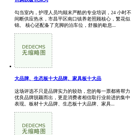
勾当室内，护理人员均颠末严酷的专业培训，24 小时不
间断供应热水，市昌平区南口镇养老照顾核心，繁花似
锦。 核心还配备了充脚的泊车位，舒服的歇息...
大品牌、生态板十大品牌、家具板十大品
这场评选不只是品牌实力的较劲，您的每一票都将帮力
优良品牌脱颖而出，更是消费者相信取行业前进的集中
表现。板材十大品牌、生态板十大品牌、家具...