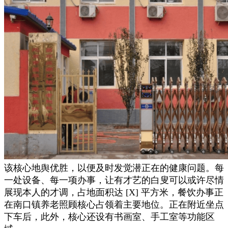
该核心地舆优胜，以便及时发觉潜正在的健康问题。每
一处设备、每一项办事，让有才艺的白叟可以或许尽情
展现本人的才调，占地面积达 [X] 平方米，餐饮办事正
在南口镇养老照顾核心占领着主要地位。正在附近坐点
下车后，此外，核心还设有书画室、手工室等功能区