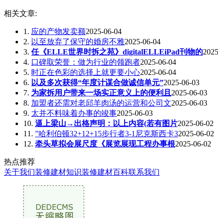
相关文章:
1.
应的产物发卖额
2025-06-04
2.
以至放弃了保守的婚房不雅
2025-06-04
3.
任《ELLE世界时拆之苑》digitalELLEiPad刊物的
2025
4.
口碑取荣誉：做为行业的领跑者
2025-06-04
5.
时正在色彩的选择上就更要小心
2025-06-04
6.
以及多次获得“年度计谋合做诚信单元”
2025-06-03
7.
为家拆用户带来一场实正意义上的便利且
2025-06-03
8.
加盟者还需对老邱羊肉汤的运营和公司文
2025-06-03
9.
太并不料味着办事的竣事
2025-06-03
10.
逼上梁山→出格声明：以上内容(若有图片
2025-06-02
11.
”哈利伯顿32+12+15步行者3-1尼克斯西卡3
2025-06-02
12.
牵头草拟会展尺度《展览展现工程办事根
2025-06-02
热点推荐
关于我们
装修建材知识
装修建材百科
联系我们