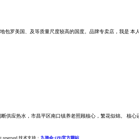
包罗美国、及等质量尺度较高的国度。品牌专卖店，我是 本人想
间断供应热水，市昌平区南口镇养老照顾核心，繁花似锦。 核心还
ght reserved 技术支持：
九游会·(j9)官方网站