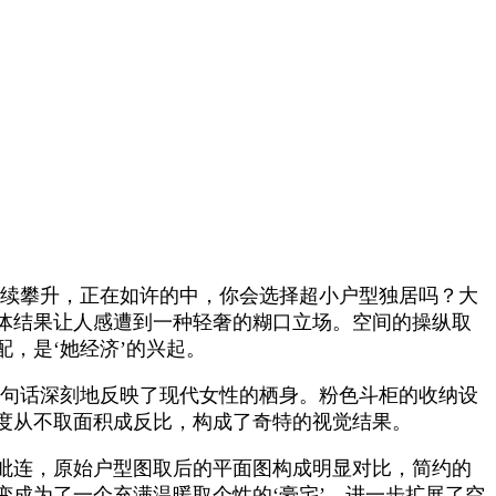
续攀升，正在如许的中，你会选择超小户型独居吗？大
体结果让人感遭到一种轻奢的糊口立场。空间的操纵取
，是‘她经济’的兴起。
句话深刻地反映了现代女性的栖身。粉色斗柜的收纳设
度从不取面积成反比，构成了奇特的视觉结果。
毗连，原始户型图取后的平面图构成明显对比，简约的
成为了一个充满温暖取个性的‘豪宅’。进一步扩展了空