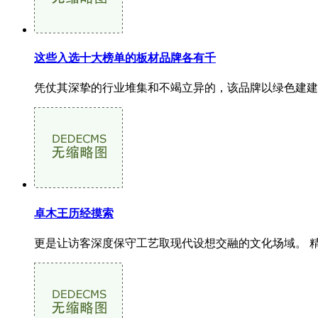
这些入选十大榜单的板材品牌各有千
凭仗其深挚的行业堆集和不竭立异的，该品牌以绿色建建
卓木王历经摸索
更是让访客深度保守工艺取现代设想交融的文化场域。 精