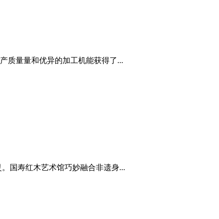
质量量和优异的加工机能获得了...
国寿红木艺术馆巧妙融合非遗身...