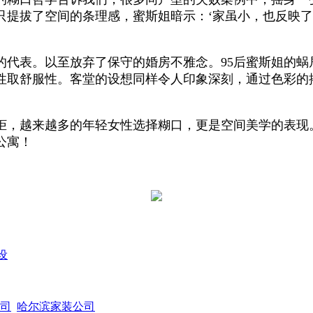
只提拔了空间的条理感，蜜斯姐暗示：‘家虽小，也反映
表。以至放弃了保守的婚房不雅念。95后蜜斯姐的蜗
性取舒服性。客堂的设想同样令人印象深刻，通过色彩的
，越来越多的年轻女性选择糊口，更是空间美学的表现
公寓！
设
司
哈尔滨家装公司