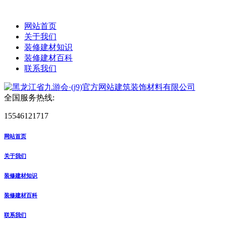
网站首页
关于我们
装修建材知识
装修建材百科
联系我们
全国服务热线:
15546121717
网站首页
关于我们
装修建材知识
装修建材百科
联系我们