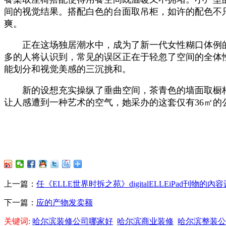
间的视觉结果。搭配白色的台面取吊柜，如许的配色不
爽。
正在这场独居潮水中，成为了新一代女性糊口体例的代
多的人将认识到，常见的误区正在于轻忽了空间的全体
能划分和视觉美感的三沉挑和。
新的设想充实操纵了垂曲空间，茶青色的墙面取橱柜
让人感遭到一种艺术的空气，她采办的这套仅有36㎡的
上一篇：
任《ELLE世界时拆之苑》digitalELLEiPad刊物的內容
下一篇：
应的产物发卖额
关键词:
哈尔滨装修公司哪家好
哈尔滨商业装修
哈尔滨整装公